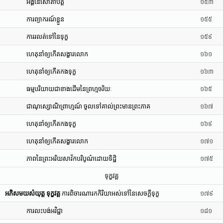
អង្គនៃសោតាបត្តិ
១៥៣
ការព្យាករណ៍ខ្លួន
១៥៥
ការរលត់ទៅនៃទុក្ខ
១៥៩
ហេតុនាំឲ្យកើតសង្ខារលោក
១៦១
ហេតុនាំឲ្យកើតកងទុក្ខ
១៦៣
ធម្មបរិយាយជាខាងដើមនៃព្រហ្មចរិយៈ
១៦៥
ជាណុស្សោណិព្រាហ្មណ៍ ចូលទៅគាល់ព្រះមានព្រះភាគ
១៦៧
ហេតុនាំឲ្យកើតកងទុក្ខ
១៦៩
ហេតុនាំឲ្យកើតសង្ខារលោក
១៧១
ភាពនៃព្រះអរិយសាវ័កបរិបូណ៌ដោយទិដ្ឋិ
១៧៥
ទុក្ខវគ្គ
អភិសមយសំយុត្ត ទុក្ខវគ្គ
ការពិចារណារកកិរិយាអស់ទៅនៃសេចក្តីទុក្ខ
១៧៩
ការលះបង់អវិជ្ជា
១៨១