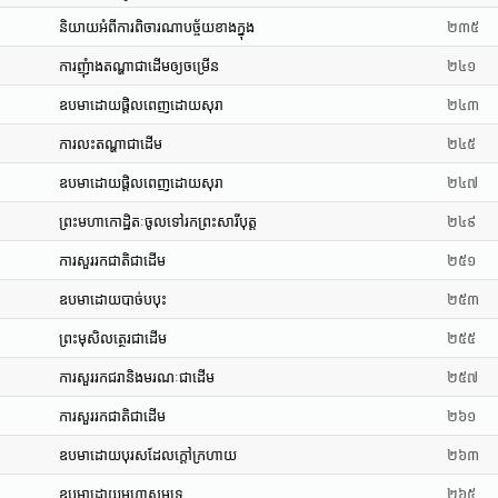
និយាយអំពីការពិចារណាបច្ច័យខាងក្នុង
២៣៥
ការញុំាងតណ្ហាជាដើមឲ្យចម្រើន
២៤១
ឧបមាដោយផ្តិលពេញដោយសុរា
២៤៣
ការលះតណ្ហាជាដើម
២៤៥
ឧបមាដោយផ្តិលពេញដោយសុរា
២៤៧
ព្រះមហាកោដ្ឋិតៈចូលទៅរកព្រះសារីបុត្ត
២៤៩
ការសួររកជាតិជាដើម
២៥១
ឧបមាដោយបាច់បបុះ
២៥៣
ព្រះមុសិលត្ថេរជាដើម
២៥៥
ការសួររកជរានិងមរណៈជាដើម
២៥៧
ការសួររកជាតិជាដើម
២៦១
ឧបមាដោយបុរសដែលក្តៅក្រហាយ
២៦៣
ឧបមាដោយមហាសមុទ្រ
២៦៥