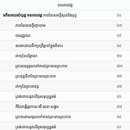
ទសពលវគ្គ
អភិសមយសំយុត្ត ទសពលវគ្គ
ភាពនៃសេចក្តីសុខនិងទុក្ខ
៦១
ភាពនៃសេចក្តីព្យាយាម
៦៣
ឋយញ្ញាណ
៦៥
ឧបមាដោយទឹកប្រព្រឹត្តទៅក្នុងទីទាប
៦៩
ពាក្យនៃបរិព្វាជក
៧១
ព្រះអានន្ទចូលទៅគាល់ព្រះមានព្រះភាគ
៧៣
ព្រះពុទ្ធដីកានៃព្រះមានព្រះភាគ
៧៥
ពាក្យនៃព្រះអានន្ទ
៧៩
ទ្រង់ពោលនូវបដិច្ចសមុប្បន្នធម៌
៨១
កិរិយាធ្វើនូវកាយ វចី មនោ សង្ខារ
៨៧
ព្រះឧបវាណចូលទៅគាល់ព្រះមានព្រះភាគ
៨៩
ទ្រង់ពោលនូវបដិច្ចសមុប្បន្នធម៌
៩១