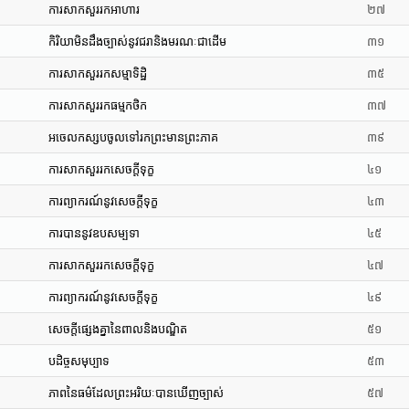
ការសាកសួររកអាហារ
២៧
កិរិយាមិនដឹងច្បាស់នូវជរានិងមរណៈជាដើម
៣១
ការសាកសួររកសម្មាទិដ្ឋិ
៣៥
ការសាកសួររកធម្មកថិក
៣៧
អចេលកស្សបចូលទៅរកព្រះមានព្រះភាគ
៣៩
ការសាកសួររកសេចក្តីទុក្ខ
៤១
ការព្យាករណ៍នូវសេចក្តីទុក្ខ
៤៣
ការបាននូវឧបសម្បទា
៤៥
ការសាកសួររកសេចក្តីទុក្ខ
៤៧
ការព្យាករណ៍នូវសេចក្តីទុក្ខ
៤៩
សេចក្តីផ្សេងគ្នានៃពាលនិងបណ្ឌិត
៥១
បដិច្ចសមុប្បាទ
៥៣
ភាពនៃធម៌ដែលព្រះអរិយៈបានឃើញច្បាស់
៥៧