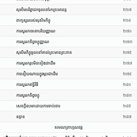
សុសិមបរិព្វាជកចូលទៅរកព្រះអានន្ទ
២៦៧
ពាក្យសួររបស់សុសិមភិក្ខុ
២៦៩
ការសួររកចេតោបរិយញ្ញាណ
២៧១
ការសួររកទិព្វចក្ខុញ្ញាណ
២៧៣
សុសិមភិក្ខុចូលទៅគាល់ព្រះមានព្រះភាគ
២៧៥
ការសួររករូបមិនទៀងជាដើម
២៧៧
ការនឿយណាយក្នុងរូបជាដើម
២៧៩
ការសួររកឥទ្ធិវិធី
២៨១
ការសួររកទិព្វចក្ខុ
២៨៣
សេចក្តីឧបមាដោយការចាប់ចោរ
២៨៥
ឧទ្ទាន
២៨៧
សមណព្រាហ្មណវគ្គ