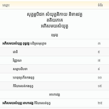
ឈ្មោះ
ទំព័រ
សុត្តន្តបិដក សំយុត្តនិកាយ និទានវគ្គ
តតិយភាគ
អភិសមយសំយុត្ត
ពុទ្ធវគ្គ
អភិសមយសំយុត្ត ពុទ្ធវគ្គ
បដិច្ចសមុប្បាទ
៣
ជាតិ
៥
វិញ្ញាណ
៧
សម្មាបដិបទា
៩
ហេតុឲ្យកើតកងទុក្ខ
១១
កិរិយារលត់កងទុក្ខ
១៥
អាហារវគ្គ
អភិសមយសំយុត្ត អាហារវគ្គ
កិរិយារលត់ទុក្ខ
២៥